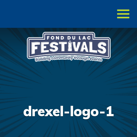
Toggl
naviga
drexel-logo-1